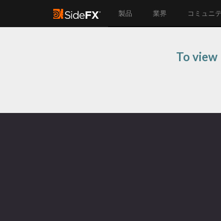
製品
業界
コミュニ
To view 