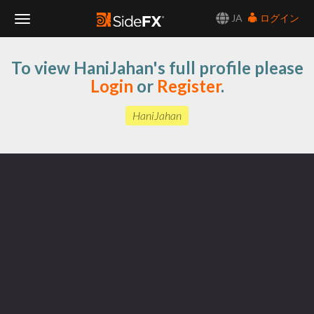
JA
ログイン
Toggle
To view HaniJahan's full profile please
Navigation
Login
or
Register
.
HaniJahan