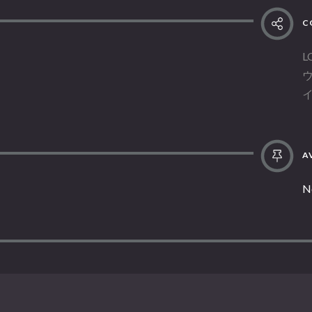
C
L
AV
N