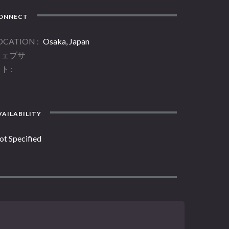
ONNECT
OCATION
Osaka, Japan
ウェブサ
イト
AILABILITY
ot Specified