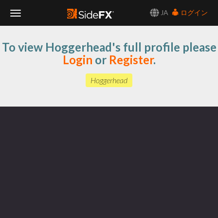
JA
ログイン
Toggle
To view Hoggerhead's full profile please
Navigation
Login
or
Register
.
Hoggerhead