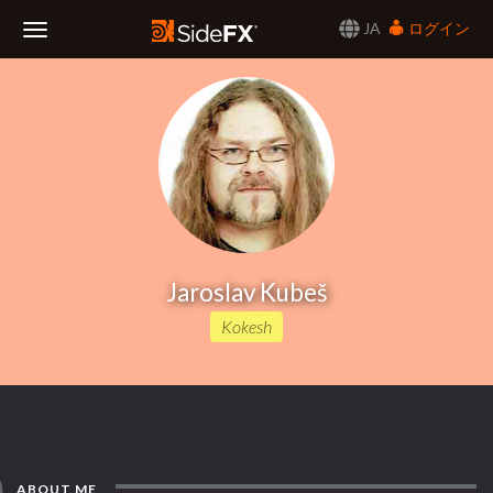
JA
ログイン
Toggle
Navigation
Jaroslav Kubeš
Kokesh
ABOUT ME