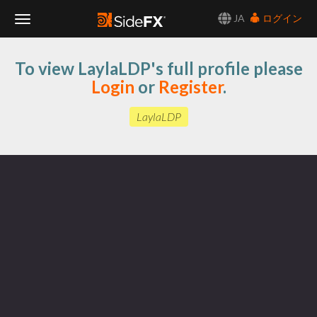
JA
ログイン
Toggle
To view LaylaLDP's full profile please
Navigation
Login
or
Register
.
LaylaLDP