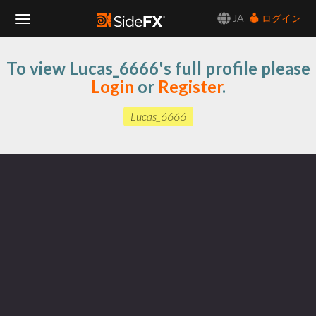
JA
ログイン
Toggle
To view Lucas_6666's full profile please
Navigation
Login
or
Register
.
Lucas_6666