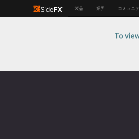
製品
業界
コミュニ
To view