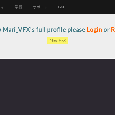
ティ
学習
サポート
Get
 Mari_VFX's full profile please
Login
or
R
Mari_VFX