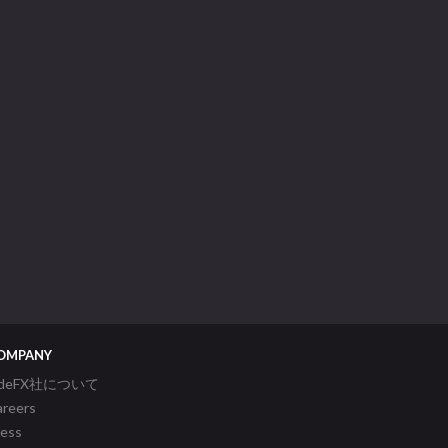
OMPANY
ideFX社について
areers
ress