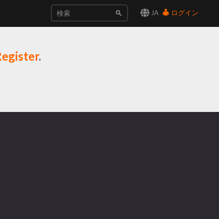
JA
ログイン
egister
.