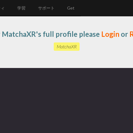
ティ
学習
サポート
Get
 MatchaXR's full profile please
Login
or
R
MatchaXR