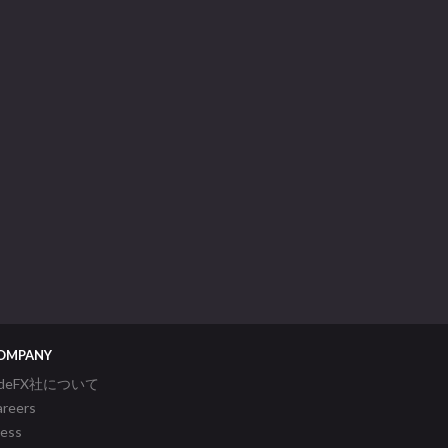
OMPANY
ideFX社について
areers
ress