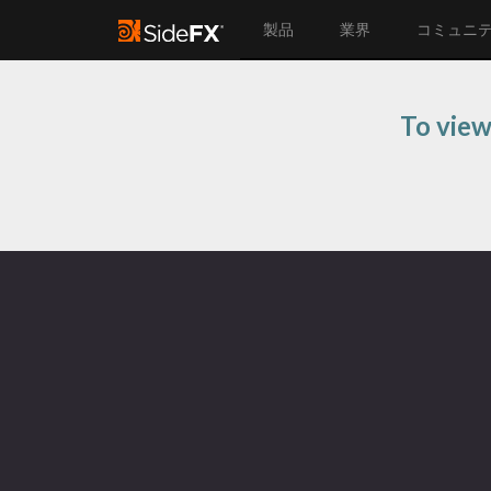
製品
業界
コミュニ
To view