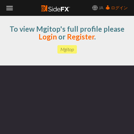
JA
ログイン
Toggle
To view Mgitop's full profile please
Navigation
Login
or
Register
.
Mgitop