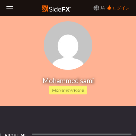
JA
ログイン
Toggle
Navigation
Mohammed sami
Mohammedsami
ABOUT ME