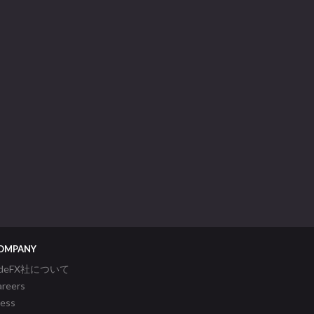
OMPANY
ideFX社について
areers
ress