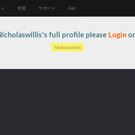
ティ
学習
サポート
Get
icholaswillis's full profile please
Login
o
Nicholaswillis