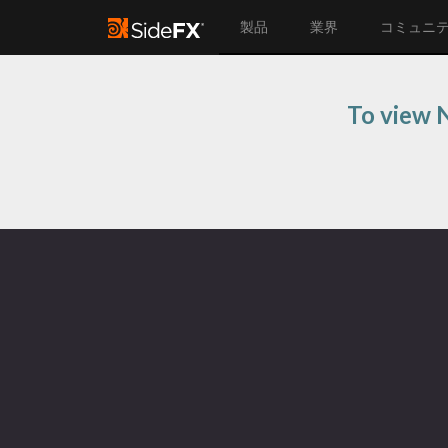
製品
業界
コミュニ
To view N