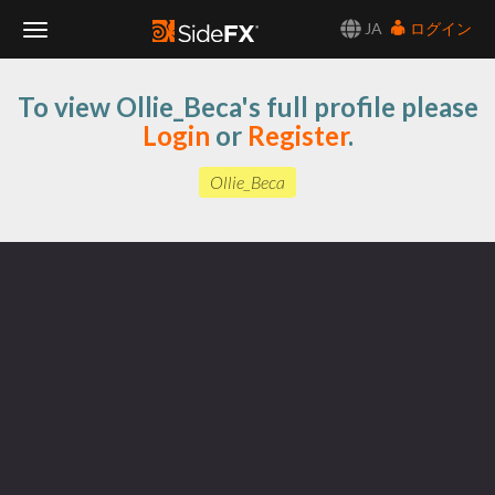
JA
ログイン
Toggle
To view Ollie_Beca's full profile please
Navigation
Login
or
Register
.
Ollie_Beca