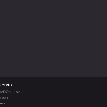
OMPANY
ideFX社について
areers
ress