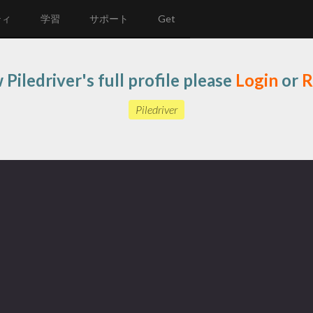
ティ
学習
サポート
Get
 Piledriver's full profile please
Login
or
R
Piledriver