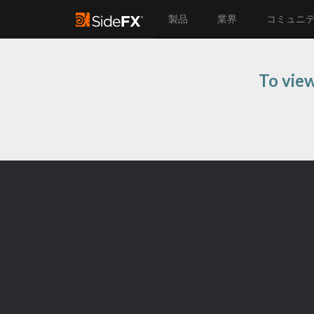
製品
業界
コミュニ
To view