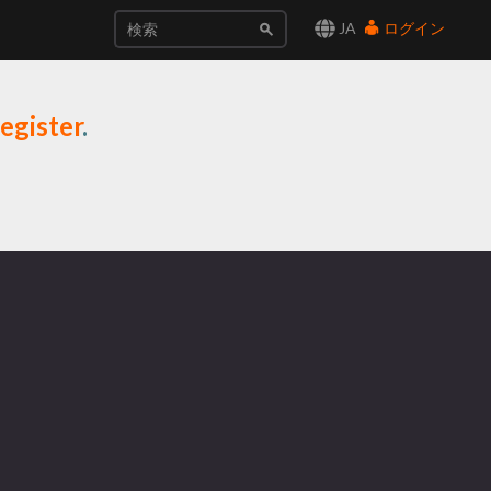
JA
ログイン
egister
.