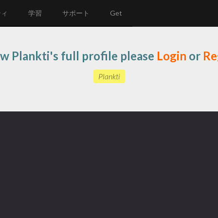
ティ
学習
サポート
Get
w Plankti's full profile please
Login
or
Re
Plankti