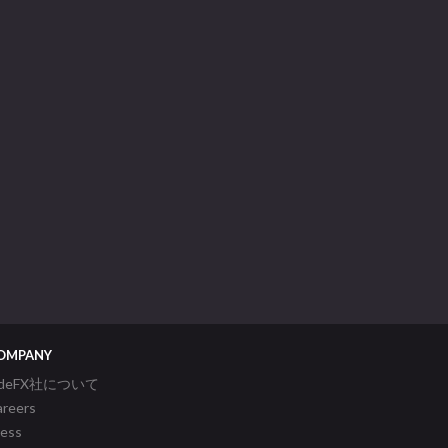
OMPANY
ideFX社について
areers
ress