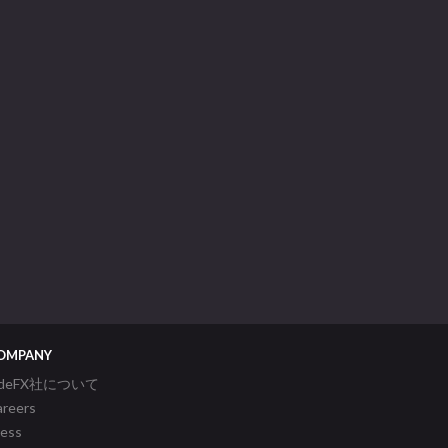
OMPANY
ideFX社について
areers
ress