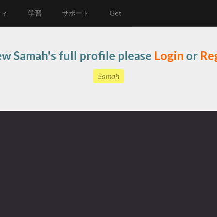
ティ
学習
サポート
Get
ew Samah's full profile please
Login
or
Reg
Samah