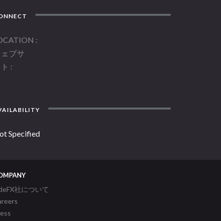
ONNECT
OCATION
ウェブサ
イト
AILABILITY
ot Specified
OMPANY
ideFX社について
areers
ress