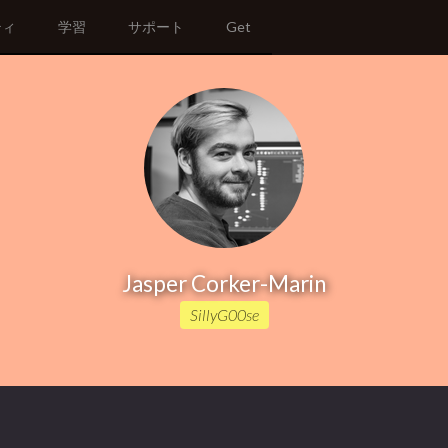
ティ
学習
サポート
Get
Jasper Corker-Marin
SillyG00se