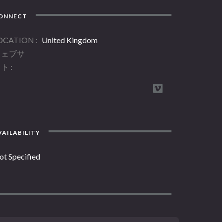
ONNECT
OCATION
United Kingdom
ウェブサ
イト
AILABILITY
ot Specified