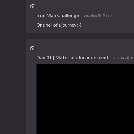
Iron Man Challenge
2020年8月1日11:30
One hell of a journey :-)
Day 31 | Materials: Incandescent
2020年7月31