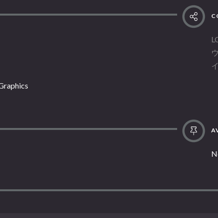
C
L
 Graphics
AV
N