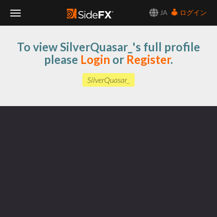
JA
ログイン
Toggle
To view SilverQuasar_'s full profile
Navigation
please
Login
or
Register
.
SilverQuasar_