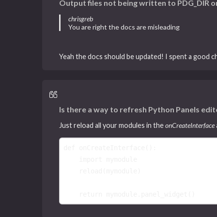
Output files not being written to PDG_DIR o
chrisgreb
You are right the docs are misleading
Yeah the docs should be updated! I spent a good 
Is there a way to refresh Python Panels edit
Just reload all your modules in the
onCreateInterface
def
onCreateInterface
():
import
mymodule
reload
(
mymodule
)
return
mymodule
.
panel_widget
()