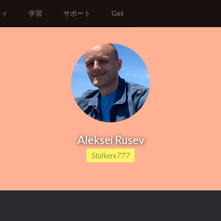
ティ
学習
サポート
Get
Aleksei Rusev
Stalkerx777