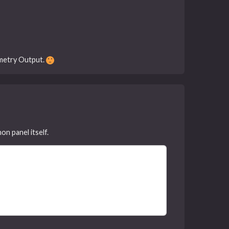
ometry Output.
on panel itself.