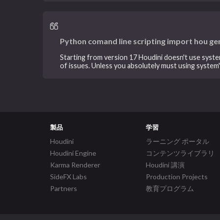
Python comand line scripting import hou ge
Starting from version 17 Houdini doesn't use system
of issues. Unless you absolutely must using system
製品
学習
Houdini
ラーニング ポータル
Houdini Engine
コンテンツライブラリ
Karma Renderer
Houdini 講演
SideFX Labs
Production Projects
Partners
教育プログラム