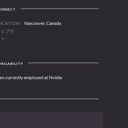
ONNECT
OCATION
Vancouver, Canada
ウェブサ
イト
AILABILITY
am currently employed at Nvidia