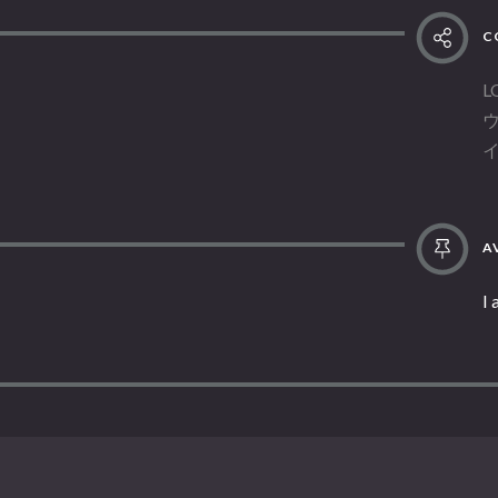
C
L
AV
I 