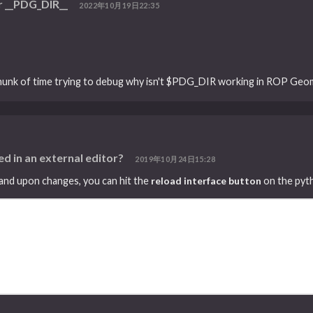
r __PDG_DIR__
2022年10月19日22:35
chunk of time trying to debug why isn't $PDG_DIR working in ROP Ge
ed in an external editor?
2019年10月24日15:28
and upon changes, you can hit the
reload interface button
on the pyth