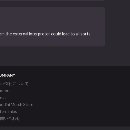
m the external interpreter could lead to all sorts
OMPANY
ideFX社について
areers
ress
udini Merch Store
ternships
問い合わせ