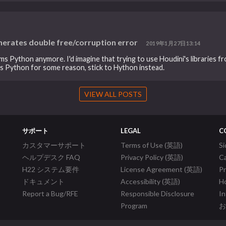
nerates double free/corruption error
2019年1月27日13:14
s Python anymore. I'd imagine that trying to use Houdini's libraries fro
's Python for some reason, stick to Hython instead.
VIEW ALL POSTS
サポート
LEGAL
C
カスタマーサポート
Terms of Use (英語)
S
ヘルプデスク FAQ
Privacy Policy (英語)
C
H22 システム要件
License Agreement (英語)
P
ドキュメント
Accessibility (英語)
Ho
Report a Bug/RFE
Responsible Disclosure
In
Program
お