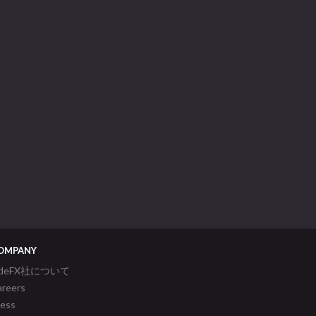
OMPANY
ideFX社について
areers
ress