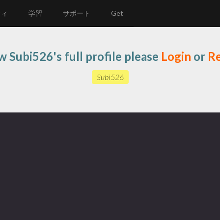
ティ
学習
サポート
Get
w Subi526's full profile please
Login
or
Re
Subi526