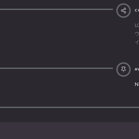
C
L
AV
N