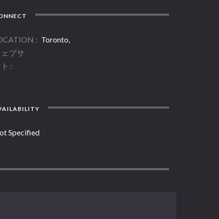
ONNECT
OCATION
Toronto,
ウェブサ
イト
AILABILITY
ot Specified