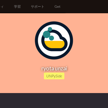
ティ
学習
サポート
Get
ryota unzai
UNPySide