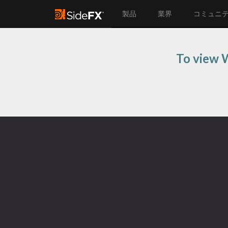
製品
業界
コミュニ
To view W