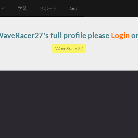
ティ
学習
サポート
Get
aveRacer27's full profile please
Login
o
WaveRacer27