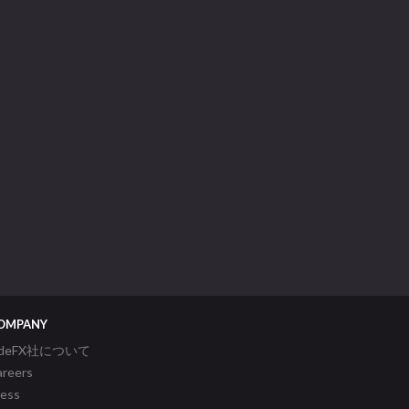
OMPANY
ideFX社について
areers
ress