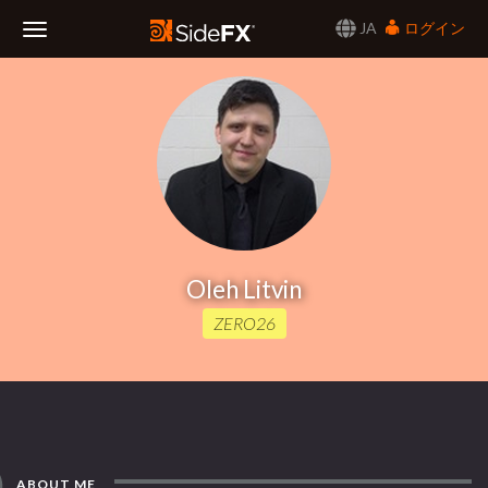
JA
ログイン
Toggle
Navigation
Oleh Litvin
ZERO26
ABOUT ME