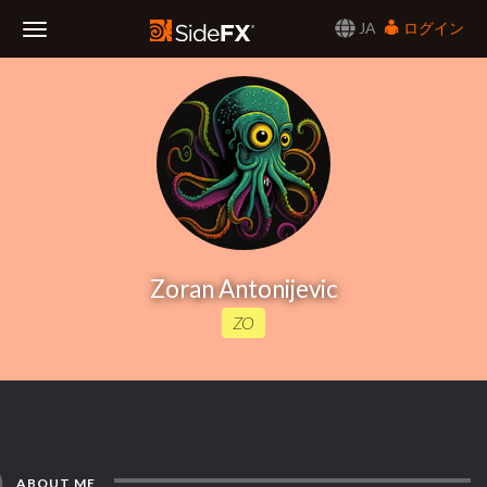
JA
ログイン
Toggle
Navigation
Zoran Antonijevic
ZO
ABOUT ME