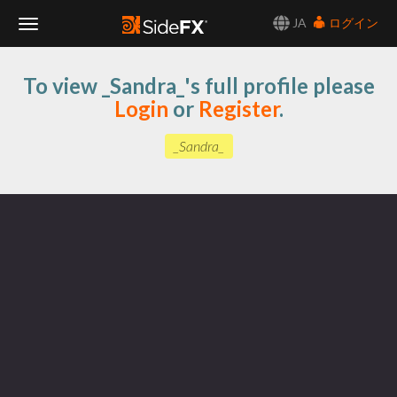
JA
ログイン
Toggle
To view _Sandra_'s full profile please
Navigation
Login
or
Register
.
_Sandra_