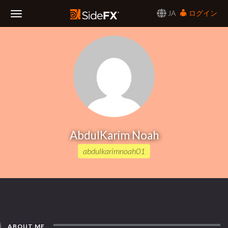
JA
ログイン
Toggle
Navigation
AbdulKarim Noah
abdulkarimnoah01
ABOUT ME