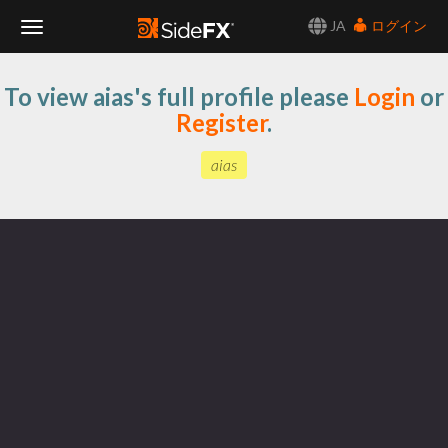
JA
ログイン
Toggle
To view aias's full profile please
Login
or
Navigation
Register
.
aias