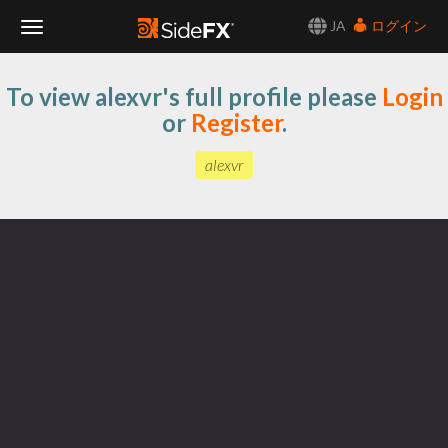
JA
ログイン
Toggle
To view alexvr's full profile please
Login
Navigation
or
Register
.
alexvr