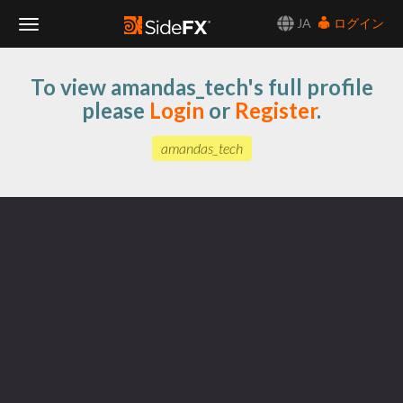
JA
ログイン
Toggle
To view amandas_tech's full profile
Navigation
please
Login
or
Register
.
amandas_tech