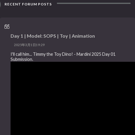
RECENT FORUM POSTS
Day 1 | Model: SOPS | Toy | Animation
2025年3月1日19:29
I'll call him... Timmy the Toy Dino! - Mardini 2025 Day 01
Submission.