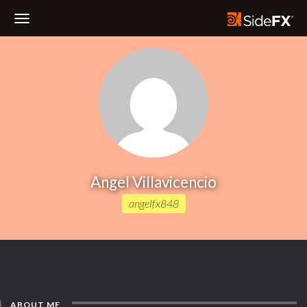
Toggle
Navigation
Angel Villavicencio
angelfx848
ABOUT ME