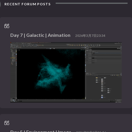
RECENT FORUM POSTS
Day 7 | Galactic | Animation
2026年3月7日23:34
Day 5 | Environment | Image