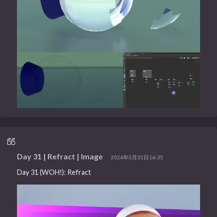
Day 31 | Refract | Image
2026年3月31日16:35
Day 31 (WOH!): Refract