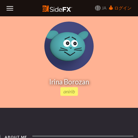
JA
ログイン
Toggle
Navigation
Irina Borozan
anirib
ABOUT ME