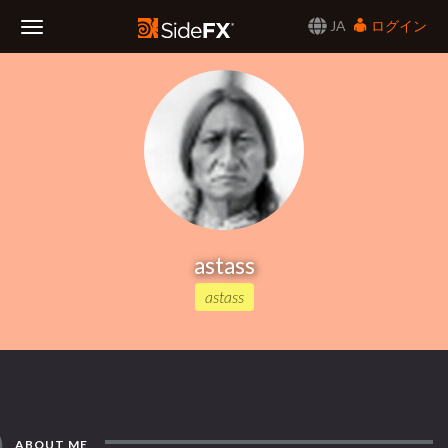
JA
ログイン
Toggle
Navigation
astass
astass
ABOUT ME