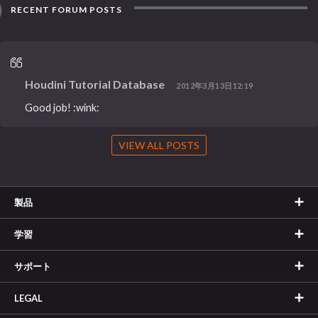
RECENT FORUM POSTS
Houdini Tutorial Database
2012年3月13日12:19
Good job! :wink:
VIEW ALL POSTS
製品
学習
サポート
LEGAL