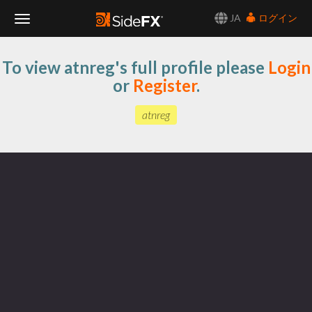
JA
ログイン
Toggle
To view atnreg's full profile please
Login
Navigation
or
Register
.
atnreg