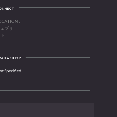
ONNECT
OCATION
ウェブサ
イト
AILABILITY
ot Specified