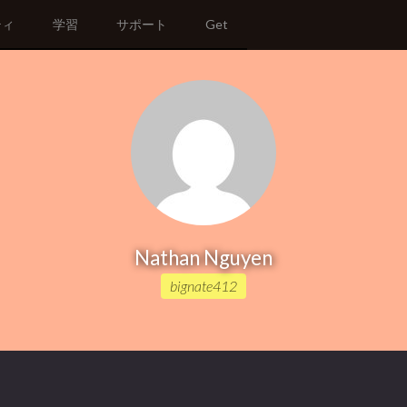
ティ
学習
サポート
Get
Nathan Nguyen
bignate412