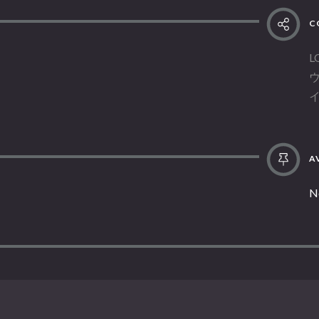
C
L
AV
N