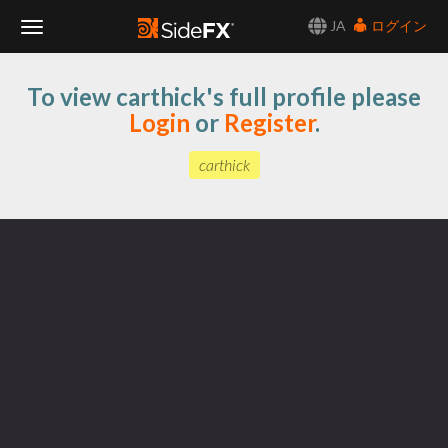
JA
ログイン
Toggle
To view carthick's full profile please
Navigation
Login
or
Register
.
carthick