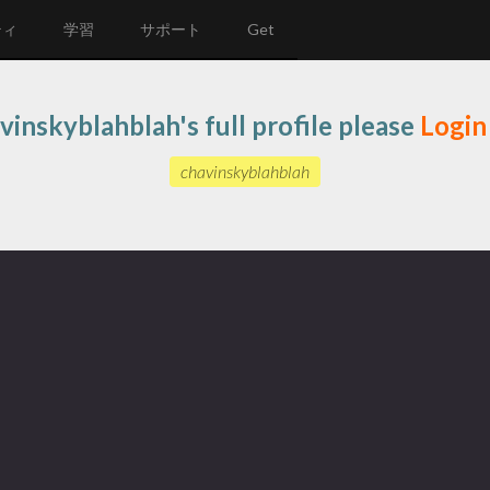
ティ
学習
サポート
Get
vinskyblahblah's full profile please
Login
chavinskyblahblah