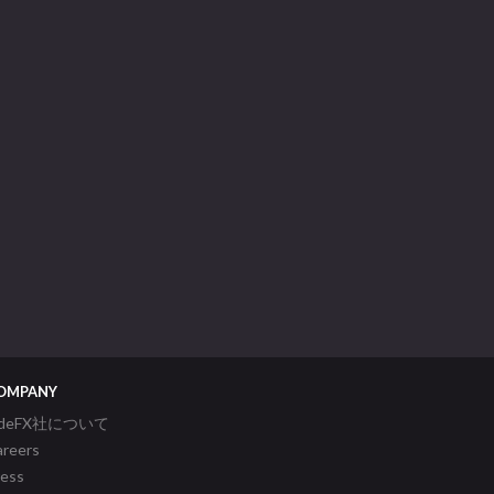
OMPANY
ideFX社について
areers
ress