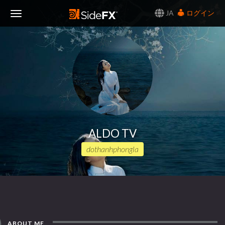
JA
ログイン
Toggle
Navigation
ALDO TV
dothanhphongla
ABOUT ME