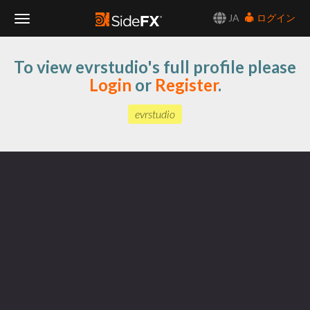
JA
ログイン
Toggle
To view evrstudio's full profile please
Navigation
Login
or
Register
.
evrstudio