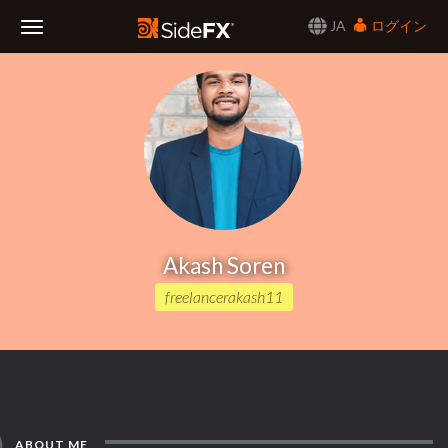
JA
ログイン
Toggle
Navigation
Akash Soren
freelancerakash11
ABOUT ME