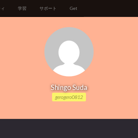
ティ
学習
サポート
Get
Shingo Suda
gerogero0812