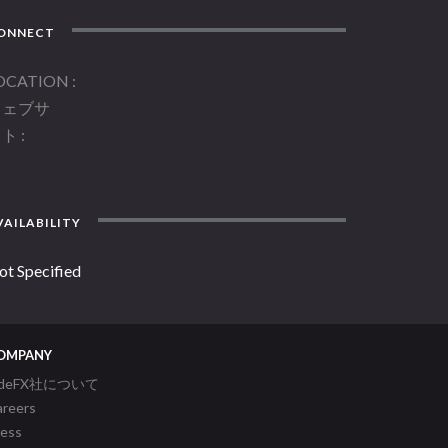
ONNECT
OCATION
ウェブサ
イト
AILABILITY
ot Specified
OMPANY
ideFX社について
areers
ress