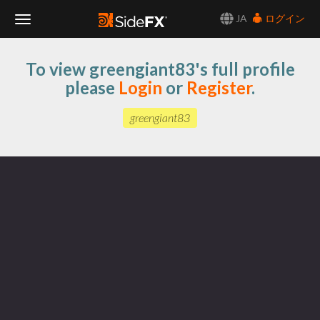
JA
ログイン
Toggle
To view greengiant83's full profile
Navigation
please
Login
or
Register
.
greengiant83