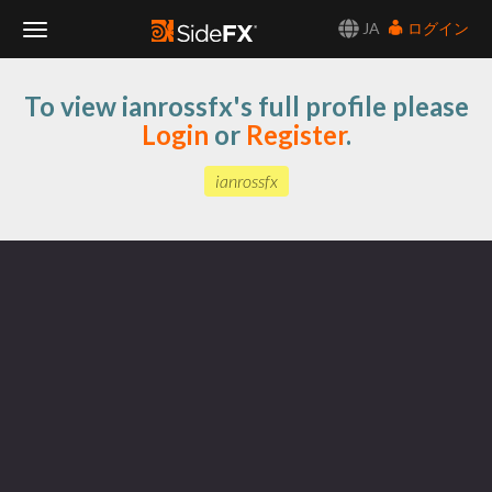
JA
ログイン
Toggle
To view ianrossfx's full profile please
Navigation
Login
or
Register
.
ianrossfx