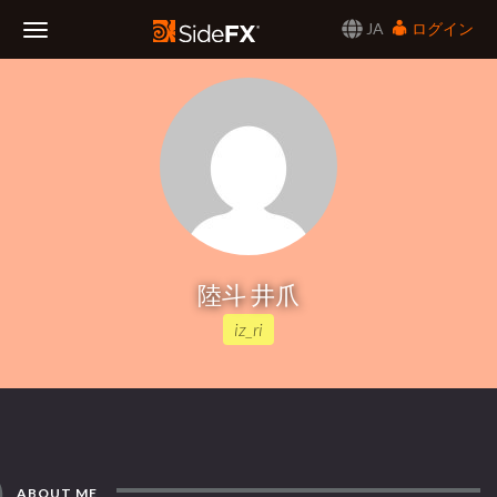
JA
ログイン
Toggle
Navigation
陸斗 井爪
iz_ri
ABOUT ME