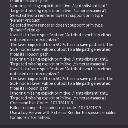
from its Houdini path.
Ignoring missing explicit primitive: /lights/distantlight1
Targeted missing explicit primitive: /cameras/camera1
Selected hydra renderer doesn't support prim type
'RenderProduct'
Selected hydra renderer doesn't support prim type
'RenderSettings'
Invalid attribute specification: "Attribute vorticity either
not used or unrecognized".
The layer imported from SOPs has no save path set. The
SOP node's layer will be output to a file path generated
from its Houdini path.
Ignoring missing explicit primitive: /lights/distantlight1
Targeted missing explicit primitive: /cameras/camera1
Invalid attribute specification: "Attribute vorticity either
not used or unrecognized".
The layer imported from SOPs has no save path set. The
SOP node's layer will be output to a file path generated
from its Houdini path.
Ignoring missing explicit primitive: /lights/distantlight1
Targeted missing explicit primitive: /cameras/camera1
Command Exit Code: -1073741819
Failed to complete render: exit code -1073741819
Use a Log Viewer with External Render Processes enabled
for more information.