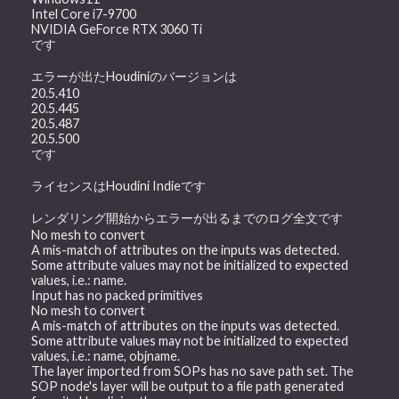
Intel Core i7-9700
NVIDIA GeForce RTX 3060 Ti
です
エラーが出たHoudiniのバージョンは
20.5.410
20.5.445
20.5.487
20.5.500
です
ライセンスはHoudini Indieです
レンダリング開始からエラーが出るまでのログ全文です
No mesh to convert
A mis-match of attributes on the inputs was detected.
Some attribute values may not be initialized to expected
values, i.e.: name.
Input has no packed primitives
No mesh to convert
A mis-match of attributes on the inputs was detected.
Some attribute values may not be initialized to expected
values, i.e.: name, objname.
The layer imported from SOPs has no save path set. The
SOP node's layer will be output to a file path generated