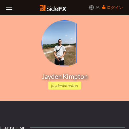
JA
ログイン
Toggle
Navigation
Jayden Kimpton
jaydenkimpton
ABOUT ME