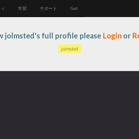
ティ
学習
サポート
Get
w jolmsted's full profile please
Login
or
R
jolmsted