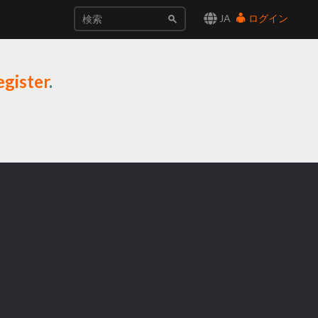
JA
ログイン
egister
.