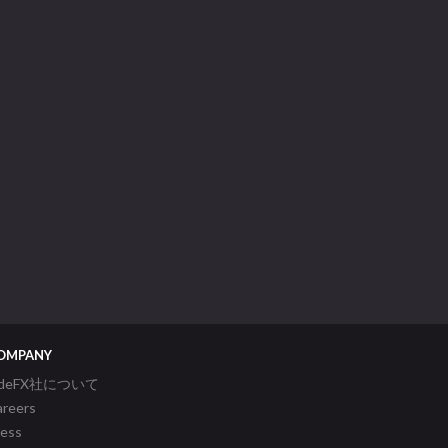
OMPANY
ideFX社について
areers
ress