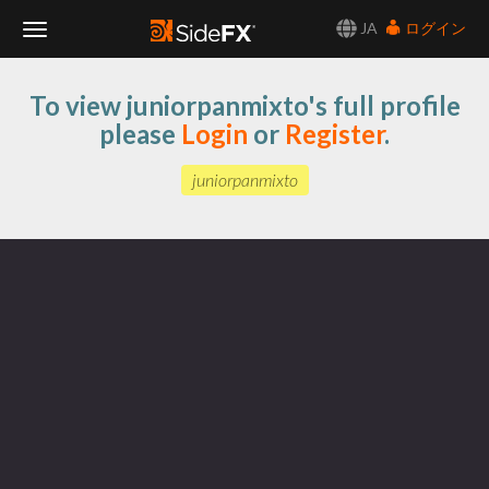
JA
ログイン
Toggle
To view juniorpanmixto's full profile
Navigation
please
Login
or
Register
.
juniorpanmixto