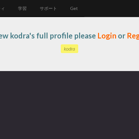
ティ
学習
サポート
Get
ew kodra's full profile please
Login
or
Reg
kodra