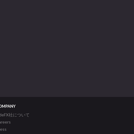
OMPANY
ideFX社について
areers
ress