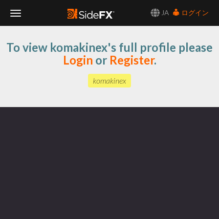
JA
ログイン
Toggle
To view komakinex's full profile please
Navigation
Login
or
Register
.
komakinex